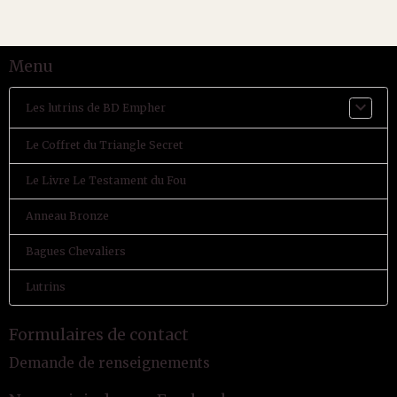
Menu
Les lutrins de BD Empher
Le Coffret du Triangle Secret
Le Livre Le Testament du Fou
Anneau Bronze
Bagues Chevaliers
Lutrins
Formulaires de contact
Demande de renseignements